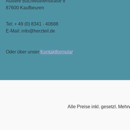
Äußere Buchleuthenstraße 8
87600 Kaufbeuren
Tel: + 49 (0) 8341 - 40688
E-Mail: info@herzteil.de
Oder über unser
Kontaktformular
.
Alle Preise inkl. gesetzl. Mehr