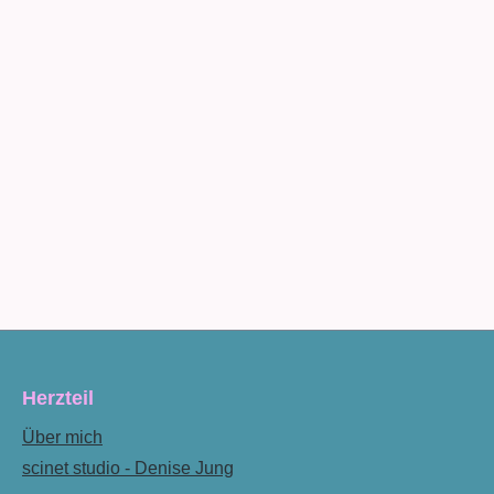
Herzteil
Über mich
scinet studio - Denise Jung